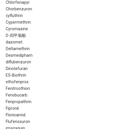
Chlorfenapyr.
Chorbenzuron.
cyfluthrin
Cypermethrin
Cyromazine.
D-四甲菊酯
dazomet.
Deltamethrin
Desmedipham
diflubenzuron
Dinotefuran
ES-Biothrin
ethofenprox.
Fenitroothion.
Fenobucarb.
Fenpropathrin.
Fipronil.
Flonicamid.
Flufenoxuron.
imazaquin