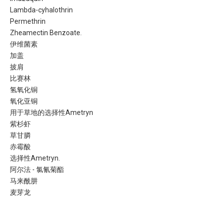
Lambda-cyhalothrin
Permethrin
Zheamectin Benzoate.
伊维菌素
加盖
披肩
比赛林
氢氧化铜
氧化亚铜
用于草地的选择性Ametryn
紫杉虾
草甘膦
赤霉酸
选择性Ametryn.
阿尔法 - 氯氰菊酯
马来酰肼
麦芽龙