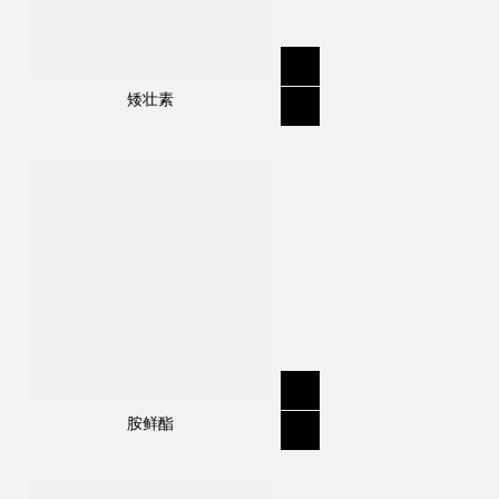
矮壮素
胺鲜酯