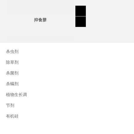
抑食肼
杀虫剂
除草剂
杀菌剂
杀螨剂
植物生长调
节剂
三十烷醇
有机硅