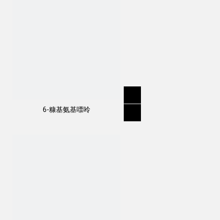
6-糠基氨基嘌呤