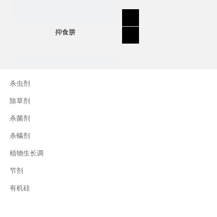
抑食肼
杀虫剂
除草剂
杀菌剂
杀螨剂
植物生长调
节剂
三十烷醇
有机硅