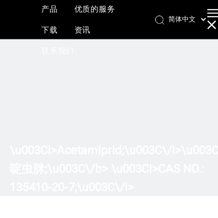
产品
优质的服务
简体中文
下载
资讯
English
العربية
联系我们
Français
Pусский
Español
\u003Ci>Acetamiprid;\u003C\/i>\u003
啶虫脒;\u003C\/b> \u003Ci>CAS NO.:
135410-20-7;\u003C\/i>
\u003Cb>CAS号：135410-20-7；