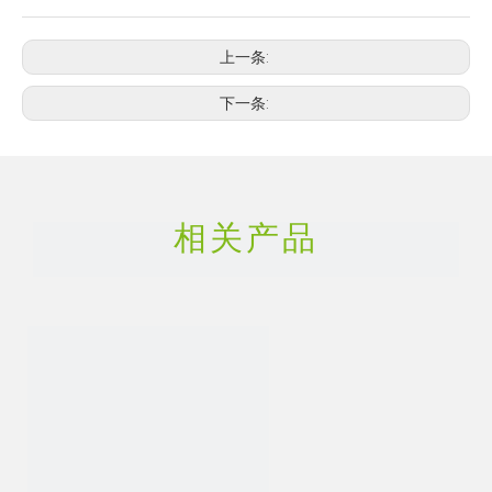
\u003C\/b> \u003Ci>160430-64-
8;\u003C\/i> \u003Cb>160430-64-8；
上一条:
\u003C\/b>
下一条:
\u003Ci>Pesticide;\u003C\/i>\u003Cb>
农药;\u003C\/b>
\u003Ci>Insecticide\u003C\/i>\u003Cb
相关产品
杀虫剂\u003C\/b>
首页
产品
»
»
\u003Ci>Acetamiprid;\u003C\/i>\u003Cb>啶
虫脒;\u003C\/b> \u003Ci>CAS NO.: 135410-20-7;\u003C\/i>
\u003Cb>CAS号：135410-20-7；\u003C\/b> \u003Ci>160430-
64-8;\u003C\/i> \u003Cb>160430-64-8；\u003C\/b>
\u003Ci>Pesticide;\u003C\/i>\u003Cb>农药;\u003C\/b>
\u003Ci>Insecticide\u003C\/i>\u003Cb>杀虫剂\u003C\/b>