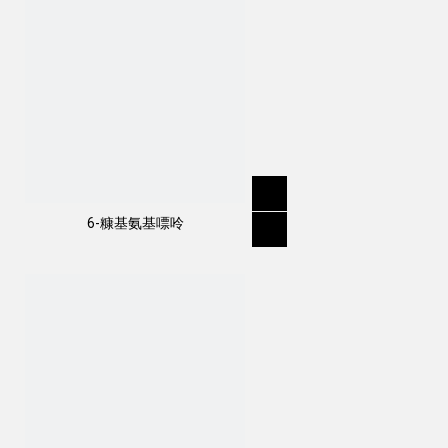
6-糠基氨基嘌呤