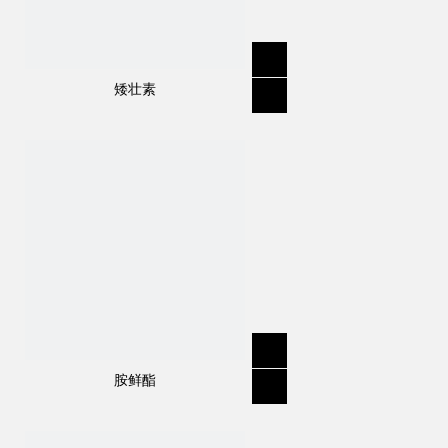
矮壮素
胺鲜酯