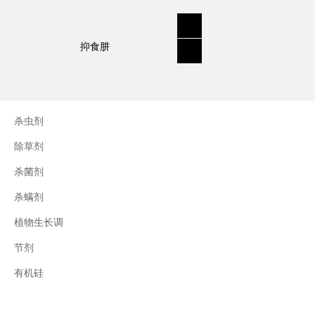
抑食肼
杀虫剂
除草剂
杀菌剂
杀螨剂
植物生长调
节剂
三十烷醇
有机硅