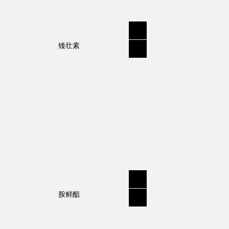
矮壮素
胺鲜酯