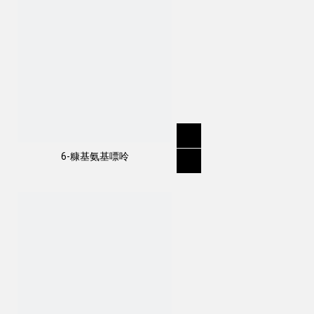
6-糠基氨基嘌呤