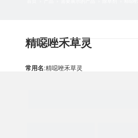
首页
产品
需要展示的产品
除草剂
»
»
»
»
精噁唑
精噁唑禾草灵
常用名
:
精噁唑禾草灵
CAS号
:
71283-80-2