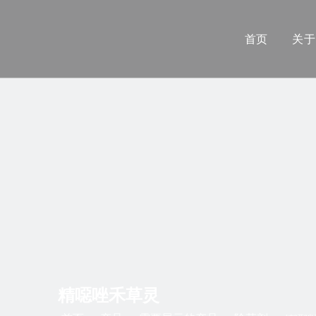
首页
关于
精噁唑禾草灵