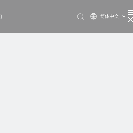
简体中文
们
English
العربية
Français
Pусский
Español