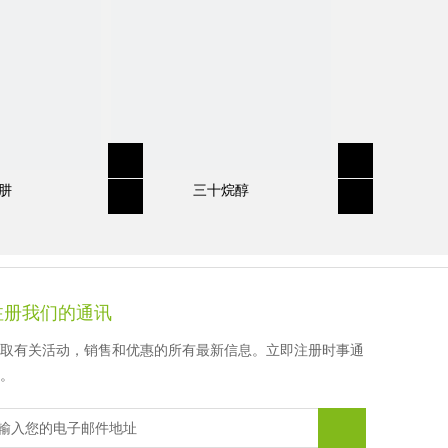
徐先生
顾女士
顾女士
顾女士
肼
三十烷醇
注册我们的通讯
取有关活动，销售和优惠的所有最新信息。立即注册时事通
。