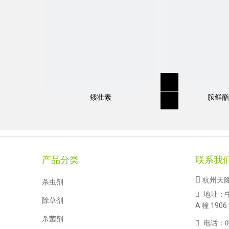
矮壮素
胺鲜酯
规格
:
95％TC，97％TC，100EC，120E
产品分类
联系我
分子式
:
C
H
CINO
18
16
5

杭州天
杀虫剂
地址：

除草剂
结构式：
A 幢 1906
杀菌剂

电话：
0