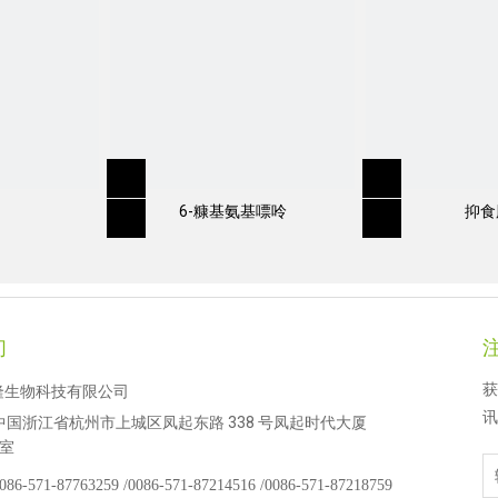
6-糠基氨基嘌呤
抑食
C，69EW，75EW
们
获
隆生物科技有限公司
讯
中国浙江省杭州市上城区凤起东路 338 号凤起时代大厦
 室
086-571-87763259 /
0086-571-87214516 /
0086-571-87218759