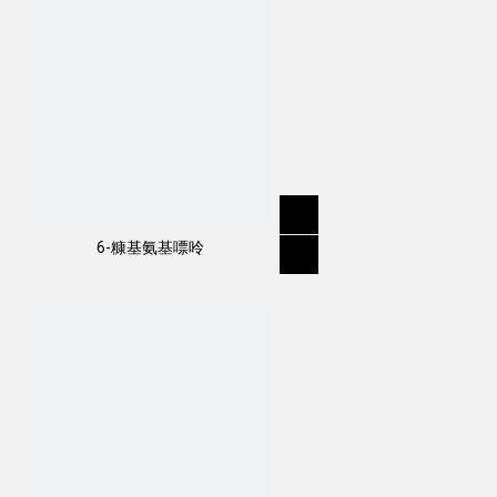
6-糠基氨基嘌呤
作用方式：
禾草灵是用于选择性茎和叶子处理的除草剂，