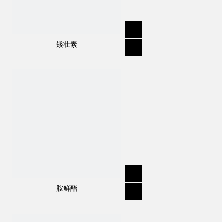
矮壮素
规格
:
97％TC，280EC，360EC
分子式
:
C
H
CL.
O
16
13
2
4
结构式：
胺鲜酯