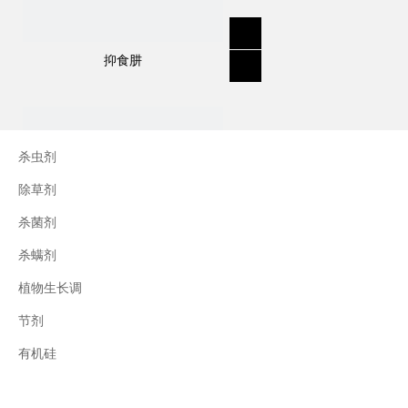
其可被植物根，茎和叶子吸收。主要行动部分
是分立。植物细胞膜和叶绿体被破坏并死亡。
抑食肼
用途：
描述：用于出苗后控制的除草剂，包括野燕
杀虫剂
麦。
除草剂
杂草控制示例：一年生黑麦草、刺草；野生燕
杀菌剂
麦；牛蹄草。
应用示例：谷物包括小麦、大麦、小黑麦、黑
杀螨剂
麦；亚麻籽；羽扇豆；油菜；豌豆；罂粟；草
植物生长调
皮。
节剂
三十烷醇
有机硅