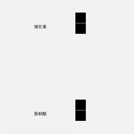
矮壮素
胺鲜酯