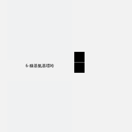
6-糠基氨基嘌呤