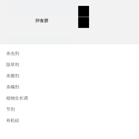
抑食肼
杀虫剂
除草剂
杀菌剂
杀螨剂
植物生长调
节剂
三十烷醇
有机硅