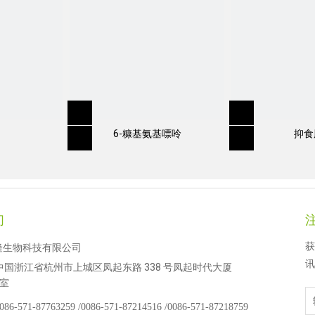
6-糠基氨基嘌呤
抑食
们
获
隆生物科技有限公司
讯
中国浙江省杭州市上城区凤起东路 338 号凤起时代大厦
 室
086-571-87763259 /
0086-571-87214516 /
0086-571-87218759