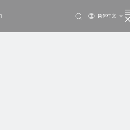
简体中文
们
English
العربية
Français
Pусский
Español