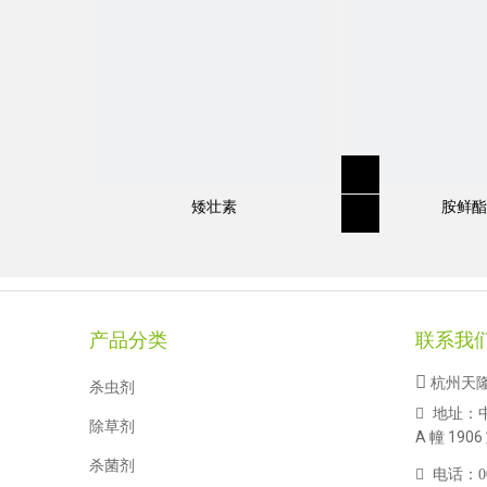
矮壮素
胺鲜酯
产品分类
联系我

杭州天
杀虫剂
地址：

除草剂
A 幢 1906
杀菌剂

电话：
0