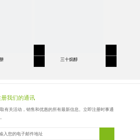
徐先生
顾女士
顾女士
顾女士
肼
三十烷醇
注册我们的通讯
取有关活动，销售和优惠的所有最新信息。立即注册时事通
。