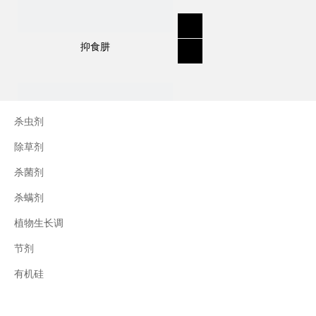
抑食肼
杀虫剂
除草剂
杀菌剂
杀螨剂
植物生长调
节剂
三十烷醇
有机硅