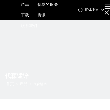
产品
优质的服务
简体中文
下载
资讯
English
العربية
联系我们
Français
Pусский
Español
代森锰锌
首页
产品
»
»
代森锰锌