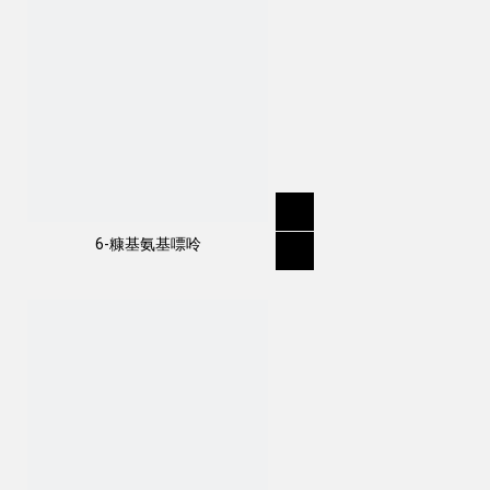
6-糠基氨基嘌呤