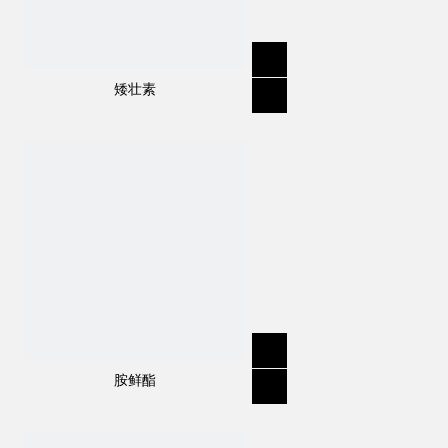
矮壮素
胺鲜酯