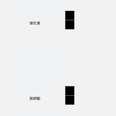
矮壮素
胺鲜酯