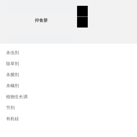
抑食肼
杀虫剂
除草剂
杀菌剂
杀螨剂
植物生长调
节剂
三十烷醇
有机硅