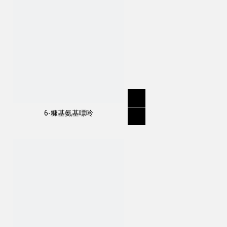
6-糠基氨基嘌呤