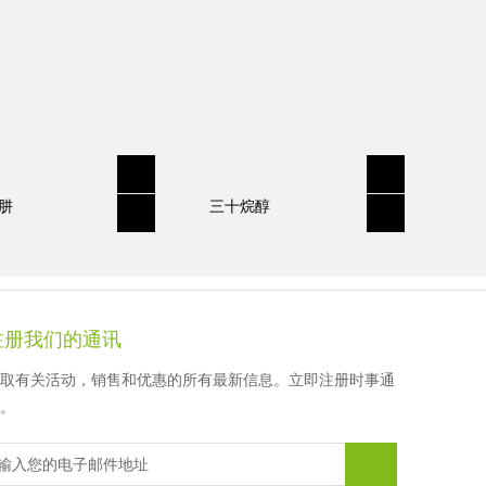
徐先生
顾女士
顾女士
顾女士
肼
三十烷醇
注册我们的通讯
取有关活动，销售和优惠的所有最新信息。立即注册时事通
。