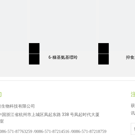
6-糠基氨基嘌呤
抑食
们
获
隆生物科技有限公司
讯
中国浙江省杭州市上城区凤起东路 338 号凤起时代大厦
 室
086-571-87763259 /
0086-571-87214516 /
0086-571-87218759