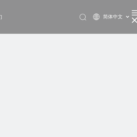
简体中文
们
English
العربية
Français
Pусский
Español