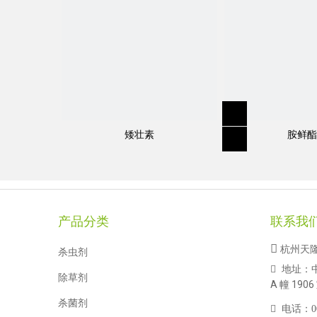
矮壮素
胺鲜酯
产品分类
联系我

杭州天
杀虫剂
地址：

除草剂
A 幢 1906
杀菌剂

电话：
0