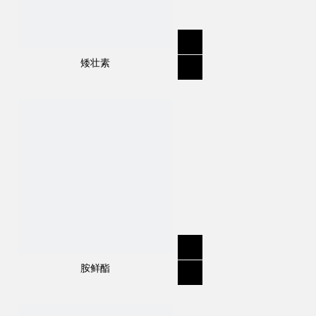
矮壮素
规格
:
50％TK
分子式
:
C
H
N
O
17
22
2
4
结构式：
胺鲜酯