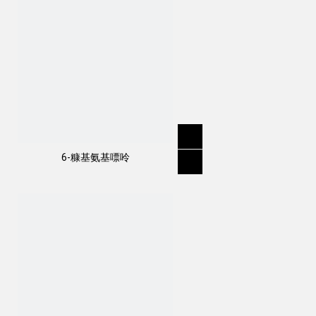
6-糠基氨基嘌呤
作用方式：