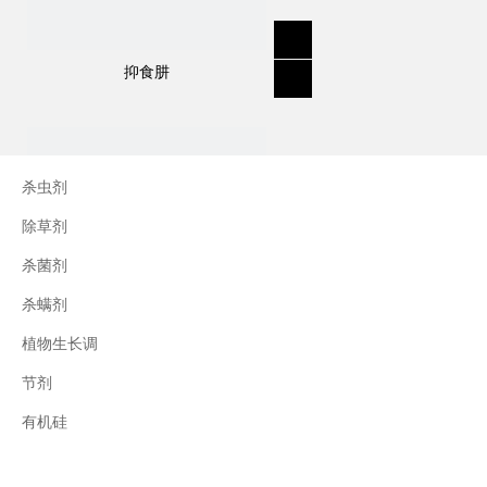
抑食肼
杀虫剂
除草剂
杀菌剂
杀螨剂
植物生长调
节剂
三十烷醇
有机硅