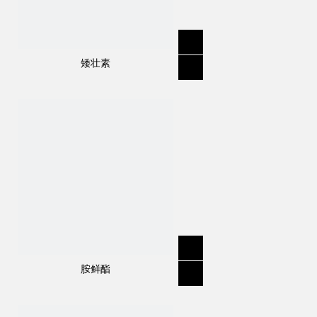
矮壮素
胺鲜酯