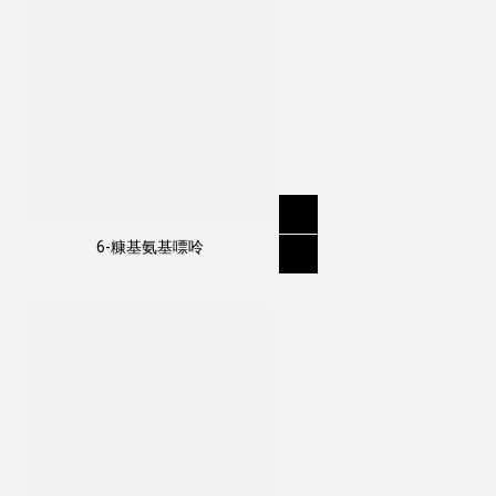
6-糠基氨基嘌呤