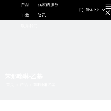
产品
优质的服务
简体中文
下载
资讯
English
العربية
联系我们
Français
Pусский
Español
苯那唑啉-乙基
首页
产品
»
»
苯那唑啉-乙基