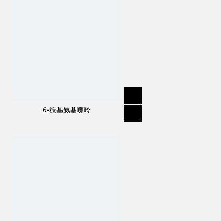
6-糠基氨基嘌呤