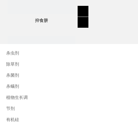
抑食肼
杀虫剂
除草剂
杀菌剂
杀螨剂
植物生长调
节剂
三十烷醇
有机硅