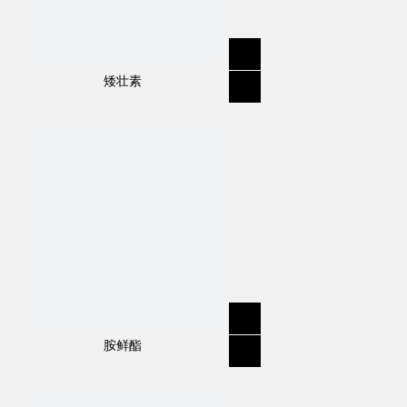
矮壮素
胺鲜酯