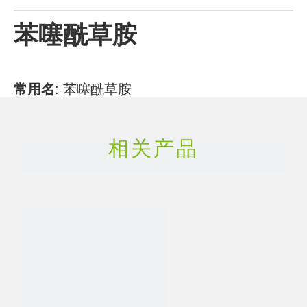
苯噻酰草胺
常用
名
:
苯噻酰草胺
CAS号
:
73250-68-7
相关产品