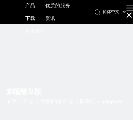
产品
优质的服务
简体中文
下载
资讯
English
العربية
联系我们
Français
Pусский
Español
苯噻酰草胺
首页
产品
需要展示的产品
除草剂
»
»
»
»
苯噻酰草胺