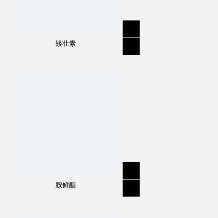
矮壮素
规格
:
95％TC，50％WP
分子式
:
C
H
N
O
S
16
14
2
2
结构式：
胺鲜酯