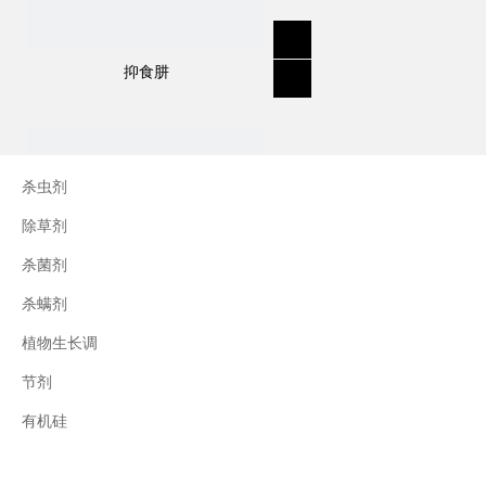
作用方式：
苯噻酰草胺是一种酰苯胺除草剂，作用于杂草
的生长部位，抑制细胞分裂和生长，从而阻碍
抑食肼
杂草生长直至死亡。
用途：
杀虫剂
描述：一种除草剂，主要用于稻田杂草的出苗
除草剂
前和出苗后早期控制。
杀菌剂
杂草控制示例：杂草特别是稗草。
杀螨剂
应用示例：移植的水稻；谷物；豆类；蔬菜；
水果；啤酒花。
植物生长调
节剂
三十烷醇
有机硅
上一条:
下一条: