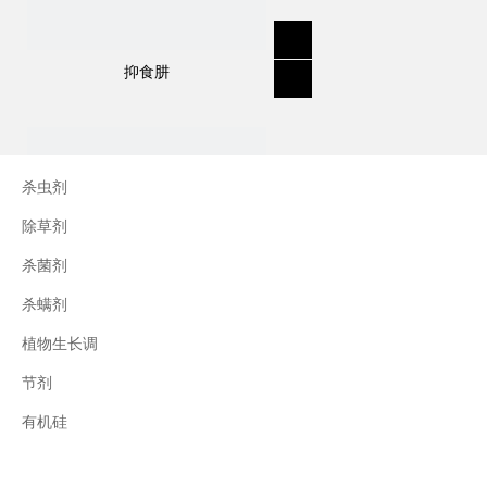
作用方式：
抑食肼
灭草喹是一种选择性、内吸性除草剂，通过根
和叶吸收。抑制乙酰羟酸合成酶(AHAS)的合
成，阻碍蛋白质合成和细胞分裂，导致植物停
杀虫剂
止生长，导致植物死亡。
除草剂
杀菌剂
用途：
杀螨剂
描述：一种高效、内吸性咪唑啉酮除草剂，用
作苗前和苗后除草剂，特别用于控制禾本科和
植物生长调
阔叶杂草。
节剂
三十烷醇
杂草控制示例：一年生草和阔叶杂草。
有机硅
应用示例：大豆;观赏植物;草皮。