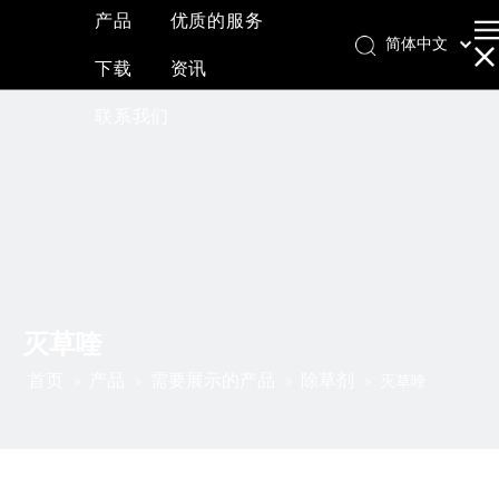
产品
优质的服务
简体中文
下载
资讯
English
العربية
联系我们
Français
Pусский
Español
灭草喹
首页
产品
需要展示的产品
除草剂
»
»
»
»
灭草喹