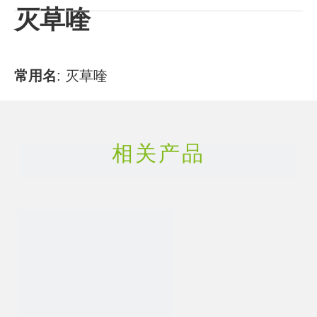
灭草喹
常用
名
:
灭草喹
CAS号
:
81335-37-7
相关产品