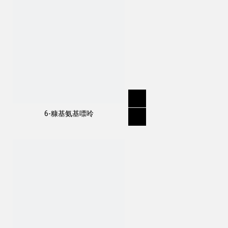
6-糠基氨基嘌呤