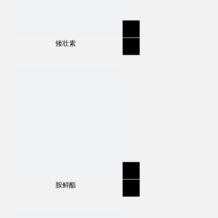
矮壮素
规格
:
98％TC，75％WDG，50SL，75SL，
150SL
分子式
:
C
H
N
O
17
17
3
3
结构式：
胺鲜酯