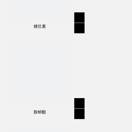
矮壮素
规格
:
98％TC，50％WP，50％WDG
分子式
:
C
H
N
O
7
10
4
3
结构式：
胺鲜酯