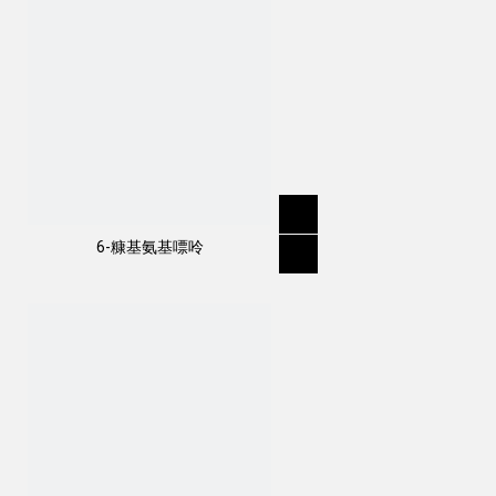
6-糠基氨基嘌呤
作用方式：