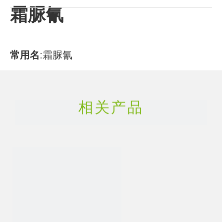
霜脲氰
常用名
:
霜脲氰
CAS号
:
57966-95-7
相关产品