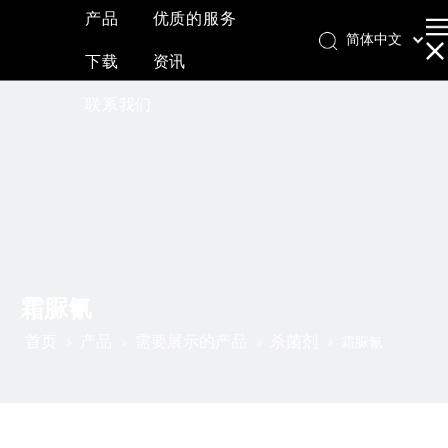
产品
优质的服务
简体中文
下载
资讯
English
العربية
联系我们
Français
Pусский
Español
霜脲氰
首页
产品
需要展示的产品
杀菌剂
»
»
»
»
霜脲氰