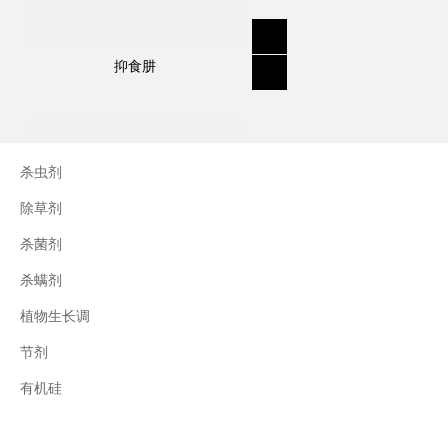
霜脲氰具有触杀和局部内吸作用，能抑制孢子
萌发，对葡萄霜霉病、枯萎病等有效。
抑食肼
用途：
描述：用于控制一系列作物的杀菌剂，包括土
杀虫剂
豆和其他作物。
除草剂
真菌控制示例：叶面晚疫病;霜霉病;白粉病。
杀菌剂
应用示例：土豆;番茄;葡萄;啤酒花;甜菜。
杀螨剂
疗效和活动
：
试点研究和广泛的全球使用证明
了其功效。
植物生长调
节剂
三十烷醇
有机硅