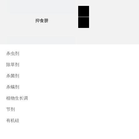
抑食肼
杀虫剂
除草剂
杀菌剂
杀螨剂
植物生长调
节剂
三十烷醇
有机硅