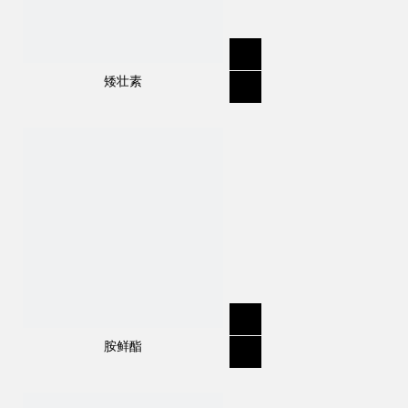
矮壮素
胺鲜酯