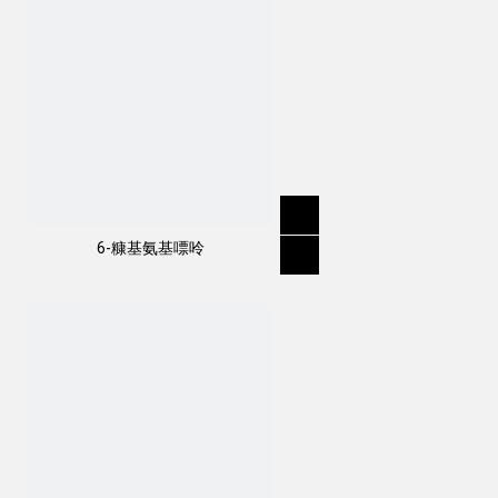
6-糠基氨基嘌呤