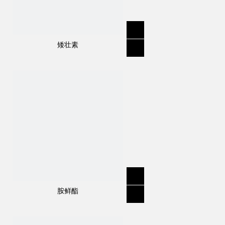
矮壮素
胺鲜酯