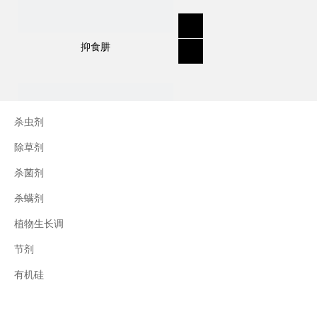
抑食肼
杀虫剂
除草剂
杀菌剂
杀螨剂
植物生长调
节剂
三十烷醇
有机硅