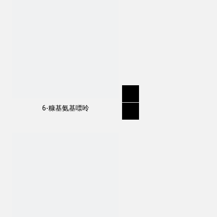
6-糠基氨基嘌呤