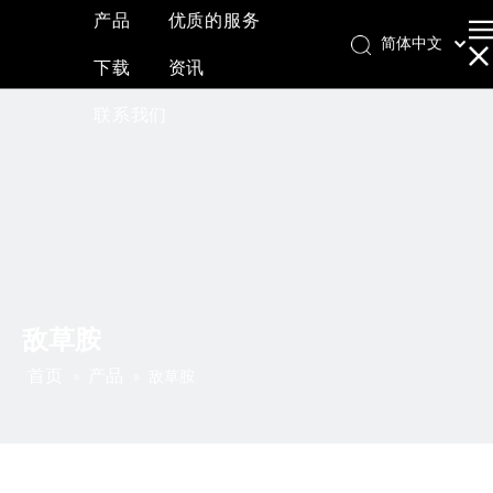
产品
优质的服务
简体中文
下载
资讯
English
العربية
联系我们
Français
Pусский
Español
敌草胺
首页
产品
»
»
敌草胺