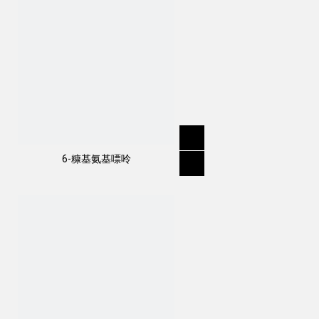
6-糠基氨基嘌呤
作用方式：