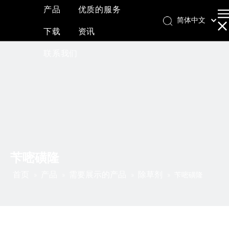
产品
优质的服务
简体中文
下载
资讯
English
العربية
联系我们
Français
Pусский
Español
苄嘧磺隆
首页
产品
需要展示的产品
除草剂
»
»
»
»
苄嘧磺隆