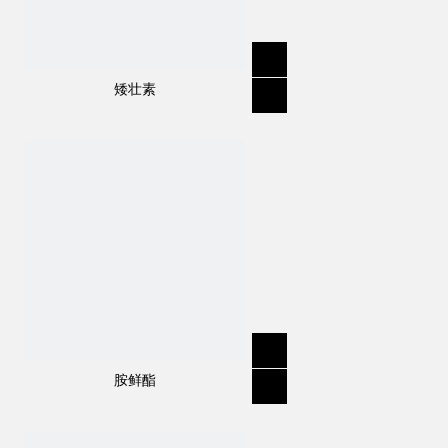
矮壮素
规格
:
96％TC，10％WP，30％WP，
60％WP，60％WDG
分子式
:
C
H
N
O
S
16
18
4
7
结构式：
胺鲜酯