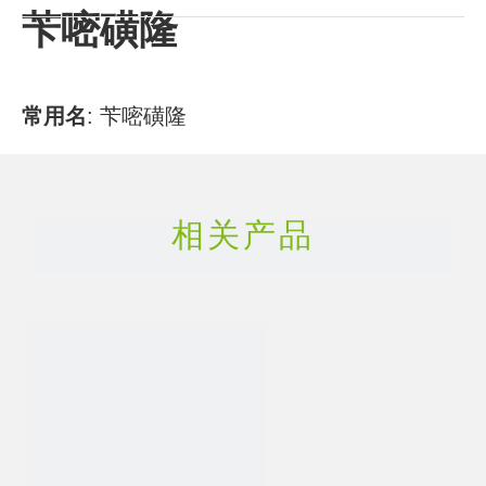
苄嘧磺隆
常用
名
:
苄嘧磺隆
CAS号
:
83055-99-6
相关产品