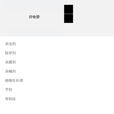
苄嘧磺隆是一种选择性、内吸性、易位性除草
剂，它通过叶面和根系吸收并易位到杂草其他
抑食肼
部位，抑制植物氨基酸合成-乙酰羟酸合成酶
AHAS，并抑制杂草叶面、根系生长。
杀虫剂
用途：
除草剂
描述：一种用于控制一年生和多年生杂草和莎
杀菌剂
草的嘧啶磺酰脲除草剂。
杂草控制示例：猪草；繁缕；野芥菜；臭草；
杀螨剂
稗草；莎草；矮伞草；坚果草；鸭舌草；眼子
植物生长调
菜。
节剂
三十烷醇
应用示例：谷物尤其是小麦;大米。
有机硅