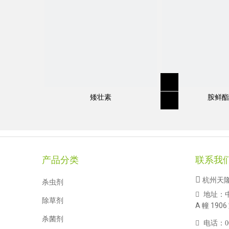
矮壮素
胺鲜酯
产品分类
联系我

杭州天
杀虫剂
地址：

除草剂
A 幢 1906
杀菌剂

电话：
0