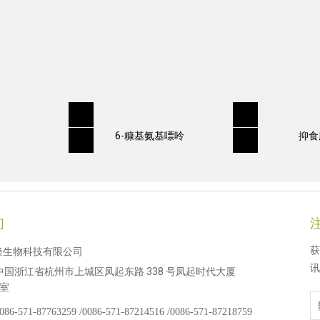
6-糠基氨基嘌呤
抑食
们
获
隆生物科技有限公司
讯
中国浙江省杭州市上城区凤起东路 338 号凤起时代大厦
 室
086-571-87763259 /
0086-571-87214516 /
0086-571-87218759