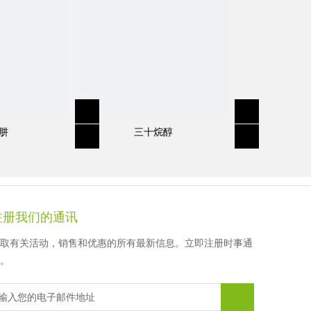
徐先生
顾女士
顾女士
顾女士
肼
三十烷醇
注册我们的通讯
取有关活动，销售和优惠的所有最新信息。立即注册时事通
。