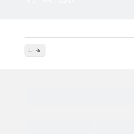
首页
产品
»
»
氯硝柳胺
上一条: