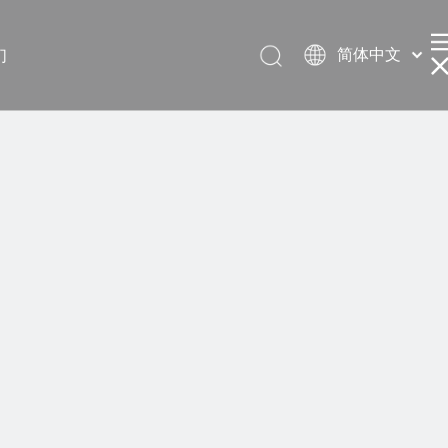
简体中文
们
English
العربية
Français
Pусский
Español