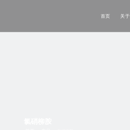
首页
关于
氯硝柳胺