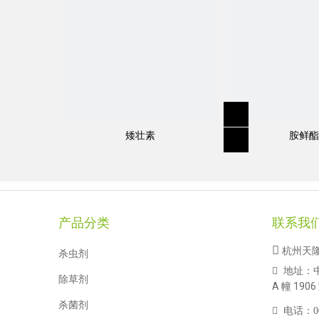
矮壮素
胺鲜酯
产品分类
联系我

杭州天
杀虫剂
地址：

除草剂
A 幢 1906
杀菌剂

电话：
0