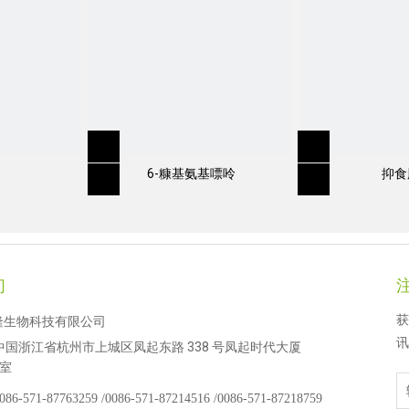
6-糠基氨基嘌呤
抑食
们
获
隆生物科技有限公司
讯
中国浙江省杭州市上城区凤起东路 338 号凤起时代大厦
 室
086-571-87763259 /
0086-571-87214516 /
0086-571-87218759