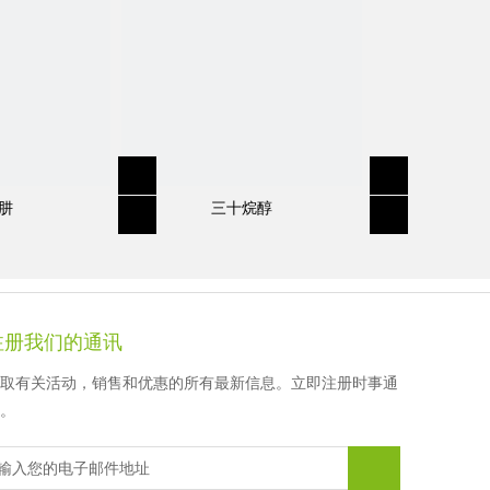
徐先生
顾女士
顾女士
顾女士
肼
三十烷醇
注册我们的通讯
取有关活动，销售和优惠的所有最新信息。立即注册时事通
。