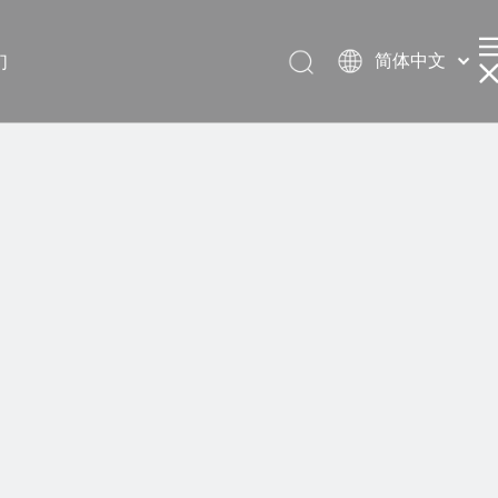
简体中文
们
English
العربية
Français
Pусский
Español