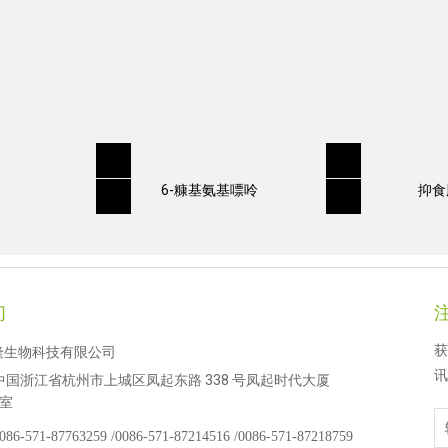
6-糠基氨基嘌呤
抑食
们
获
隆生物科技有限公司
讯
中国浙江省杭州市上城区凤起东路 338 号凤起时代大厦
 室
086-571-87763259 /
0086-571-87214516 /
0086-571-87218759