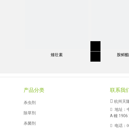
矮壮素
胺鲜酯
规格
:
98％TC，250SL
产品分类
联系我
分子式
:
C
H
N
O
13
15
3
3

杭州天
杀虫剂
地址：

除草剂
结构式：
A 幢 1906
杀菌剂

电话：
0