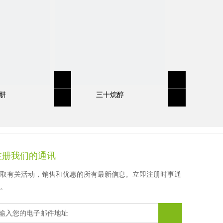
徐先生
顾女士
顾女士
顾女士
肼
三十烷醇
注册我们的通讯
取有关活动，销售和优惠的所有最新信息。立即注册时事通
。