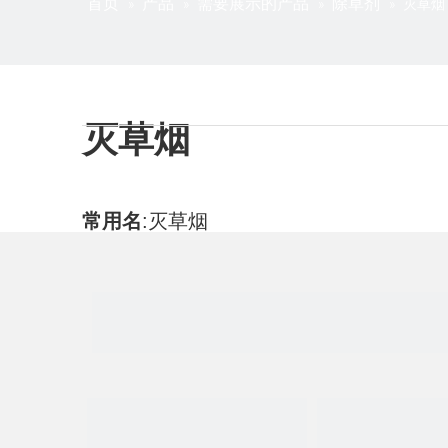
首页
产品
需要展示的产品
除草剂
»
»
»
»
灭草烟
灭草烟
常用名
:
灭草烟
CAS号
:
81334-34-1