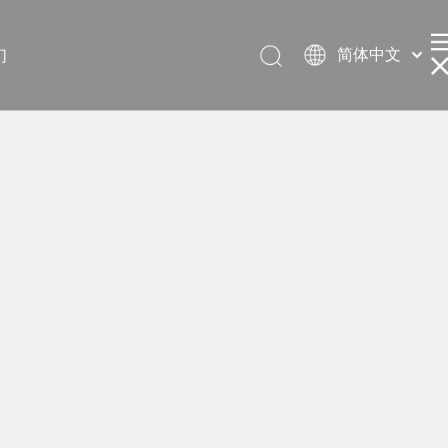
简体中文
们
English
العربية
Français
Pусский
Español