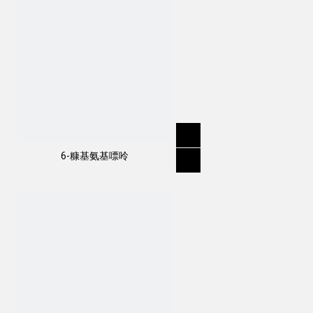
6-糠基氨基嘌呤
作用方式：