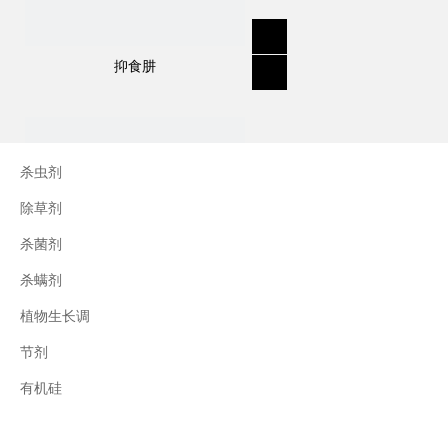
2,4-滴异辛酯用于选择性出苗后茎和叶子处
理。
抑食肼
用途：
描述：
2,4-滴异辛酯是一种高沸点、低挥发
性、低漂移的氯苯氧化合物选择性除草剂，用
杀虫剂
于控制从作物、草坪到森林的各种环境中的阔
除草剂
叶杂草。
杀菌剂
杂草控制
示例
：
小蓟、椰子、鸭跖草、水曲
杀螨剂
柳、藜芦、蓼、稻瓦罐、茄属植物、白藜芦属
植物生长调
植物、紫菜、凤眼莲、苋菜、驼绒藜、鸡冠
花、野牵牛等一年生或多年生阔叶杂草。
节剂
三十烷醇
应用
示例
：
它用于预防和控制大豆，玉米，小
有机硅
麦和其他作物，草坪，森林等环境中的阔叶杂
草。