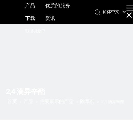
产品
优质的服务
简体中文
下载
资讯
English
العربية
联系我们
Français
Pусский
Español
2,4 滴异辛酯
首页
产品
需要展示的产品
除草剂
»
»
»
»
2,4 滴异辛酯