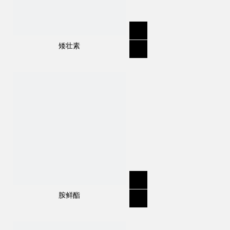
矮壮素
规格
:
96％TC，500EC，875EC，900EC
分子式
:
C
H
CL
O
16
22
2
3
结构式：
胺鲜酯