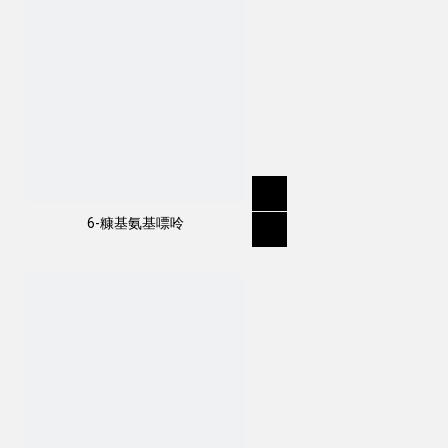
6-糠基氨基嘌呤