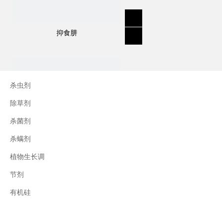
抑食肼
作用方式：
胺苯磺隆是一种选择性的全身和导电麦田除草
剂。在被杂草的根和叶子吸收后，它在植物体
杀虫剂
中快速进行，并可以导通顶部和底座。根部和
新芽的顶部的生长在几小时内迅速抑制，植物
除草剂
在3-14天内死亡。
杀菌剂
杀螨剂
植物生长调
用途：
描述：一种有效的除草剂，用于控制野生芥
节剂
三十烷醇
菜、臭草和其他阔叶杂草，尤其是在OSR中。
有机硅
杂草控制示例：杂草，如繁缕、巢菜、牧羊
犬、羊肉、蒿、藜麦、蓼、稻菊花、水花生。