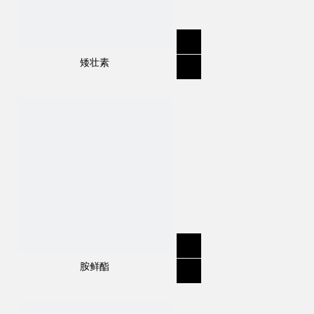
矮壮素
规格
:
95％TC，25％WDG，75％WDG，
25％WP，75％WP，20％SP
分子式
:
C
H
N
O
S
14
16
6
6
结构式：
胺鲜酯