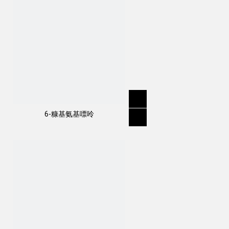
6-糠基氨基嘌呤