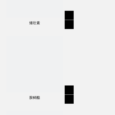
矮壮素
胺鲜酯