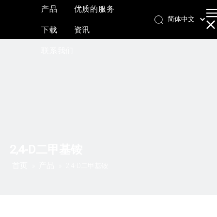
产品
优质的服务
简体中文
下载
资讯
English
العربية
联系我们
Français
Pусский
Español
2,4-D二甲基铵
首页
产品
»
»
2,4-D二甲基铵