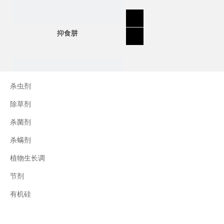
抑食肼
杀虫剂
除草剂
杀菌剂
杀螨剂
植物生长调
节剂
三十烷醇
有机硅