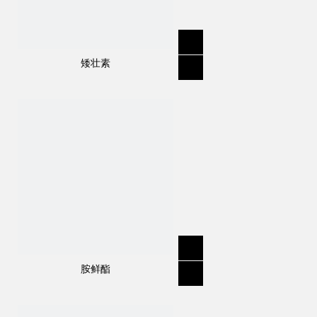
矮壮素
规格
:
97％TC，80％WP，90％WDG，500SC
分子式
:
C
H
CIN
7
12
5
结构式：
胺鲜酯