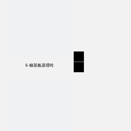
6-糠基氨基嘌呤