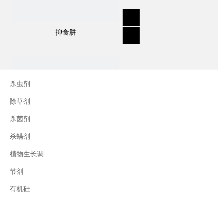
抑食肼
作用方式：
选择性、全身性、通过根和叶吸收、转运。抑
制光合作用(光系统II)。
杀虫剂
除草剂
用途：
杀菌剂
描述：一种土壤作用除草剂，用于控制大多数
发芽的一年生草和阔叶杂草。也用于控制池塘
杀螨剂
和鱼孵化场的藻类。
植物生长调
杂草控制示例：荠菜；死荨麻；藜；旋花草。
节剂
三十烷醇
应用示例：水果包括浆果、醋栗、苹果、梨；
有机硅
啤酒花；杏仁；藤蔓；油菜；鹰嘴豆；豆子；
羽扇豆。