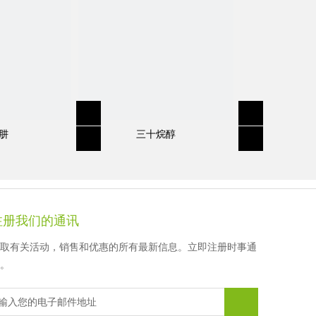
徐先生
顾女士
顾女士
顾女士
肼
三十烷醇
注册我们的通讯
取有关活动，销售和优惠的所有最新信息。立即注册时事通
。