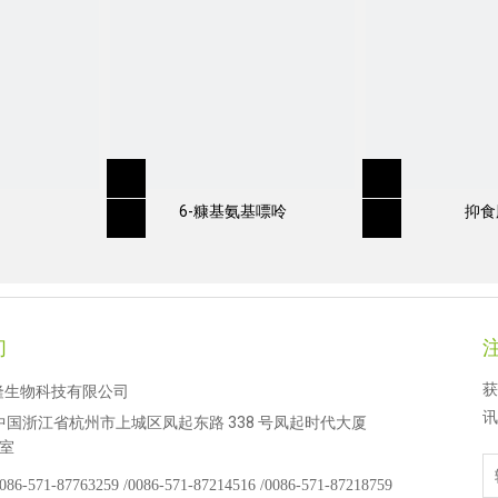
6-糠基氨基嘌呤
抑食
们
获
隆生物科技有限公司
讯
中国浙江省杭州市上城区凤起东路 338 号凤起时代大厦
 室
086-571-87763259 /
0086-571-87214516 /
0086-571-87218759