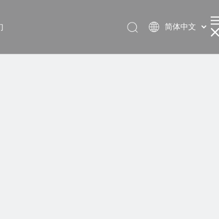
简体中文
们
English
العربية
Français
Pусский
Español