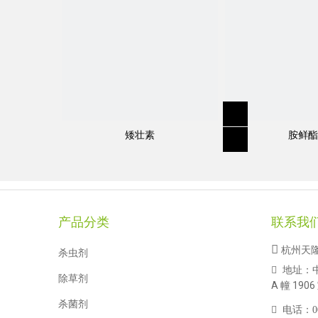
矮壮素
胺鲜酯
产品分类
联系我

杭州天
杀虫剂
地址：

除草剂
A 幢 1906
杀菌剂

电话：
0