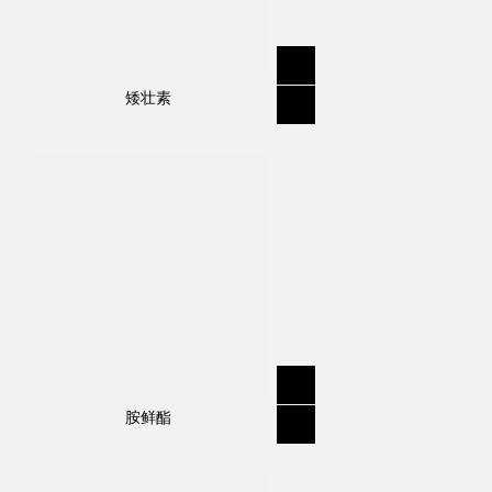
矮壮素
胺鲜酯