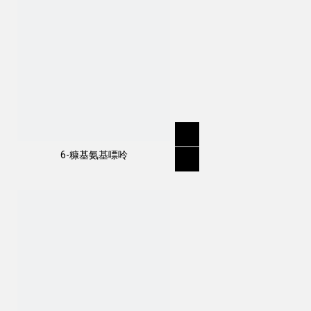
6-糠基氨基嘌呤