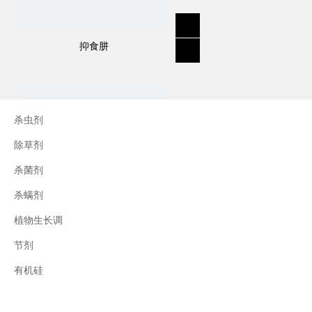
抑食肼
杀虫剂
除草剂
杀菌剂
杀螨剂
植物生长调
节剂
三十烷醇
有机硅