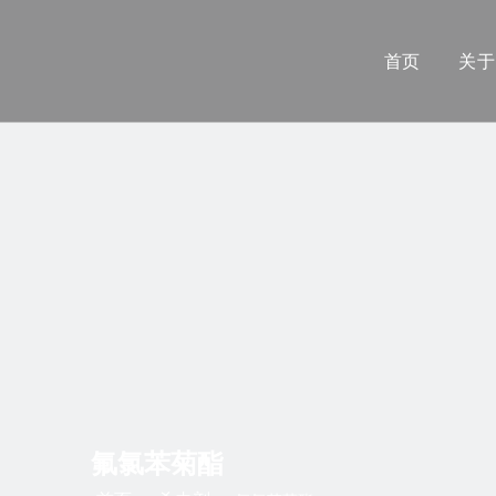
首页
关于
氟氯苯菊酯