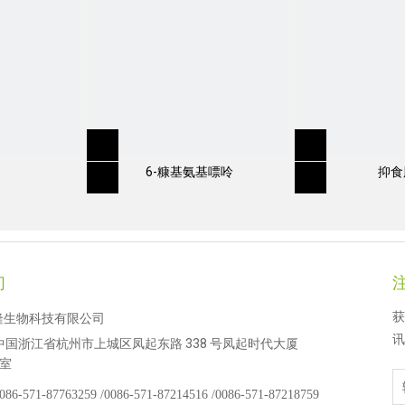
6-糠基氨基嘌呤
抑食
Pour on
们
获
隆生物科技有限公司
讯
中国浙江省杭州市上城区凤起东路 338 号凤起时代大厦
 室
086-571-87763259 /
0086-571-87214516 /
0086-571-87218759