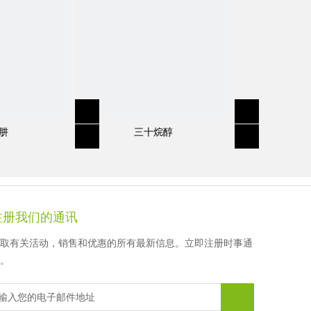
徐先生
顾女士
顾女士
顾女士
肼
三十烷醇
注册我们的通讯
取有关活动，销售和优惠的所有最新信息。立即注册时事通
。