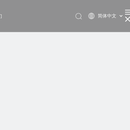
简体中文
们
English
العربية
Français
Pусский
Español