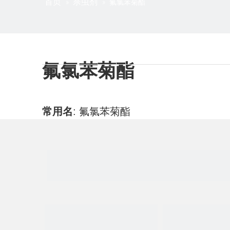
首页
杀虫剂
»
»
氟氯苯菊酯
氟氯苯菊酯
常用名
:
氟氯苯菊酯
CAS号
:
69770-45-2