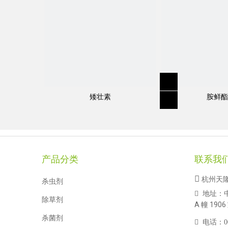
矮壮素
胺鲜酯
规格
:
90%TC, 20EC, 30EC, 60EC, 1% 
产品分类
联系我
分子式
:
C
H
Cl
FNO
28
22
2
3

杭州天
杀虫剂
地址：

除草剂
A 幢 1906
结构式：
杀菌剂

电话：
0