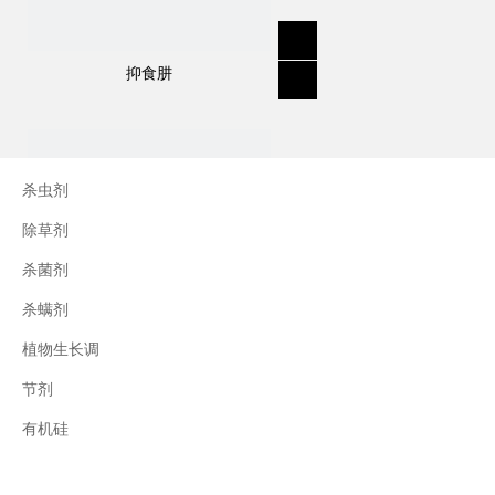
抑食肼
杀虫剂
除草剂
杀菌剂
杀螨剂
植物生长调
节剂
三十烷醇
有机硅