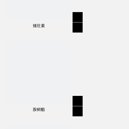
矮壮素
胺鲜酯