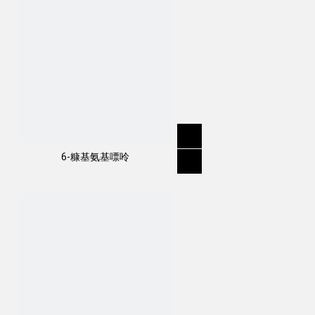
6-糠基氨基嘌呤