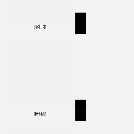
矮壮素
规格
:
96％TC，480EC
分子式
:
C
H
F
N
O
13
16
3
3
4
结构式：
胺鲜酯