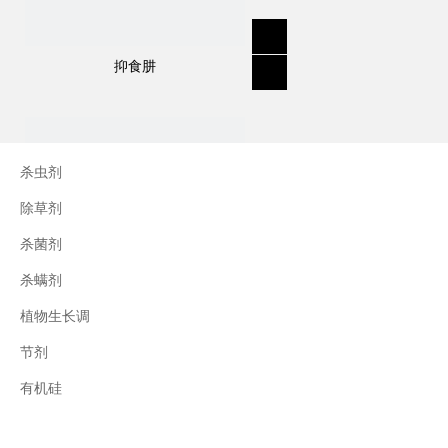
作用方式：
有选择性。抑制有丝分裂和细胞分裂。微管装
抑食肼
配抑制。
用途：
杀虫剂
描述：一种出苗前掺入土壤的除草剂，用于各
除草剂
种作物，控制许多一年生草和阔叶杂草。
杀菌剂
杂草控制示例：一年生黑麦草；稗草；金丝雀
草；野燕麦；猪草。
杀螨剂
应用示例：油菜籽；向日葵；棉花；大豆；亚
植物生长调
麻籽；花生；西兰花；西红柿；白菜；胡萝
节剂
三十烷醇
卜；菊苣；果园和葡萄园
有机硅
上一条: