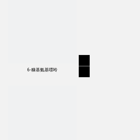
6-糠基氨基嘌呤