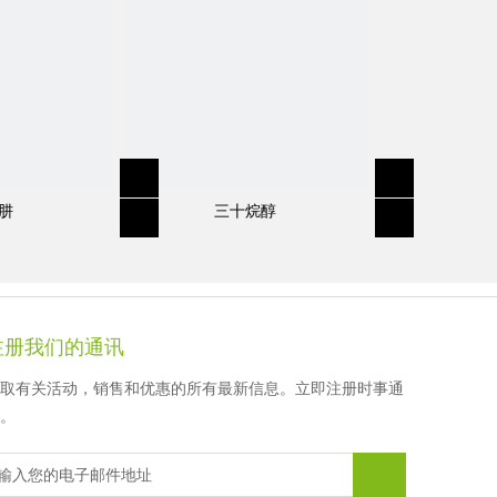
徐先生
顾女士
顾女士
顾女士
肼
三十烷醇
注册我们的通讯
取有关活动，销售和优惠的所有最新信息。立即注册时事通
。