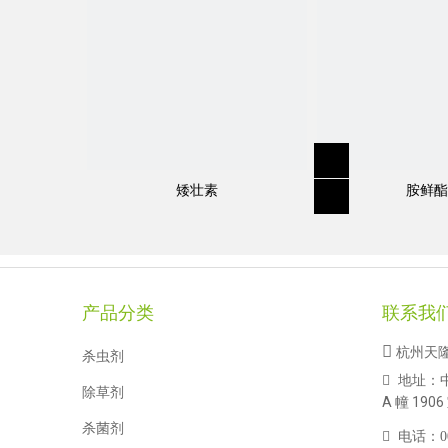
矮壮素
胺鲜酯
规格
:
85％TC，92％TC，125EC
产品分类
联系我

杭州天
杀虫剂
分子式
:
C
H
NO
S
地址：

3
17
29
除草剂
A 幢 1906
杀菌剂

电话：
0