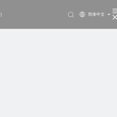
简体中文
们
English
العربية
Français
Pусский
Español