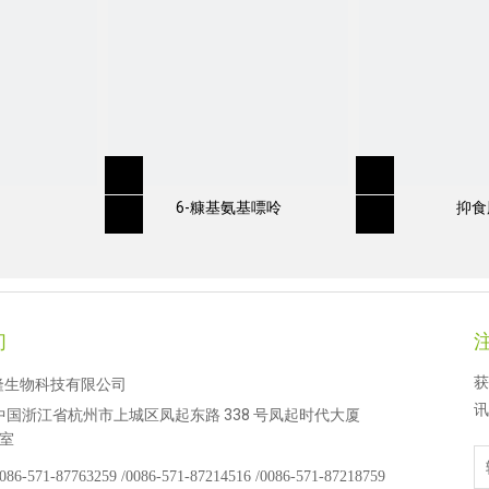
6-糠基氨基嘌呤
抑食
们
获
隆生物科技有限公司
讯
中国浙江省杭州市上城区凤起东路 338 号凤起时代大厦
 室
086-571-87763259 /
0086-571-87214516 /
0086-571-87218759