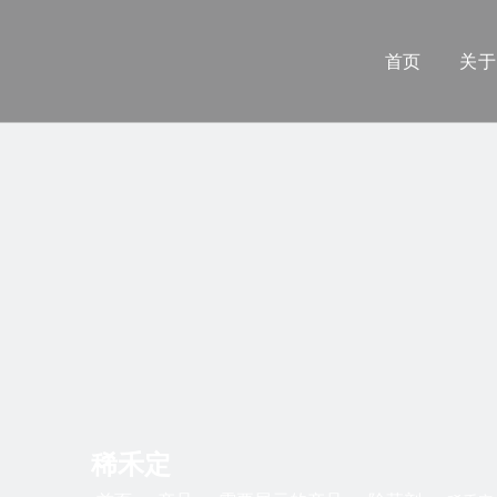
首页
关于
稀禾定