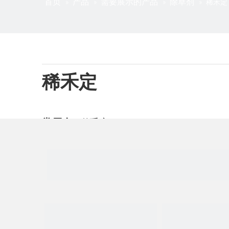
首页
产品
需要展示的产品
除草剂
»
»
»
»
稀禾定
稀禾定
常用
名
:
稀禾定
CAS号
:
74051-80-2