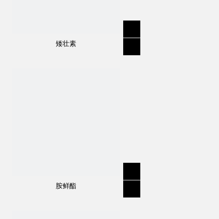
矮壮素
胺鲜酯