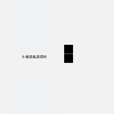
6-糠基氨基嘌呤