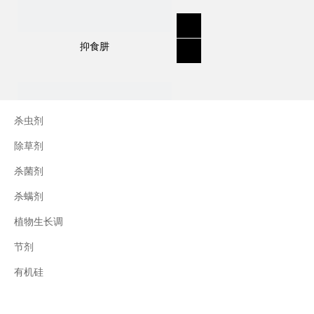
抑食肼
杀虫剂
除草剂
杀菌剂
杀螨剂
植物生长调
节剂
三十烷醇
有机硅