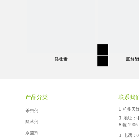
矮壮素
胺鲜酯
产品分类
联系我

杭州天
杀虫剂
地址：

除草剂
A 幢 1906
杀菌剂

电话：
0