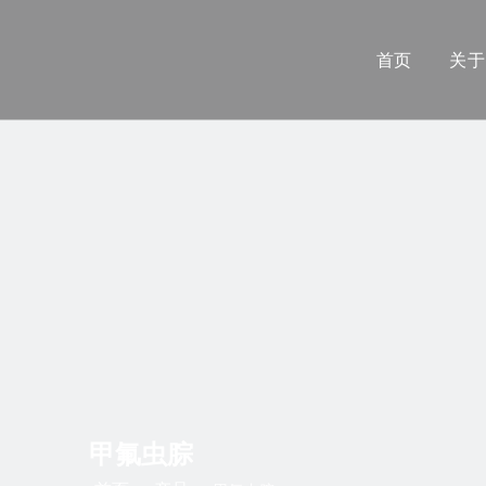
首页
关于
甲氟虫腙