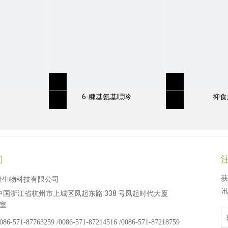
6-糠基氨基嘌呤
抑食
们
获
隆生物科技有限公司
讯
中国浙江省杭州市上城区凤起东路 338 号凤起时代大厦
 室
086-571-87763259 /
0086-571-87214516 /
0086-571-87218759