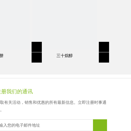
徐先生
顾女士
顾女士
顾女士
肼
三十烷醇
注册我们的通讯
取有关活动，销售和优惠的所有最新信息。立即注册时事通
。