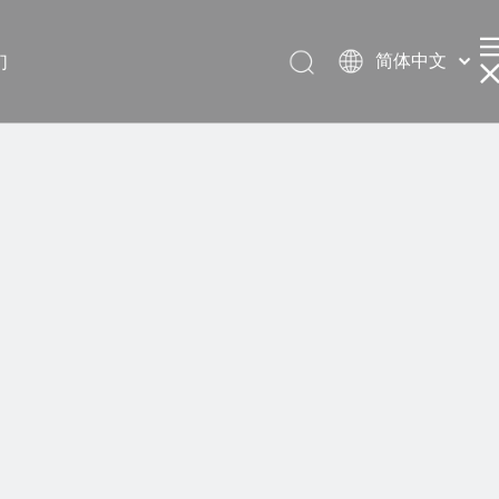
简体中文
们
English
العربية
Français
Pусский
Español