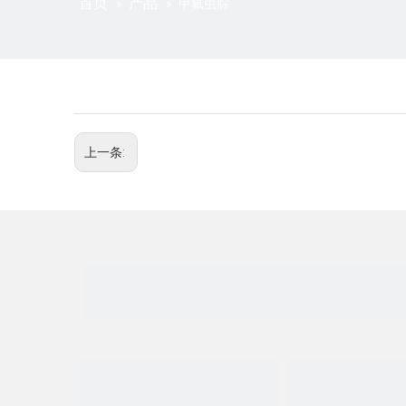
首页
产品
»
»
甲氟虫腙
上一条: