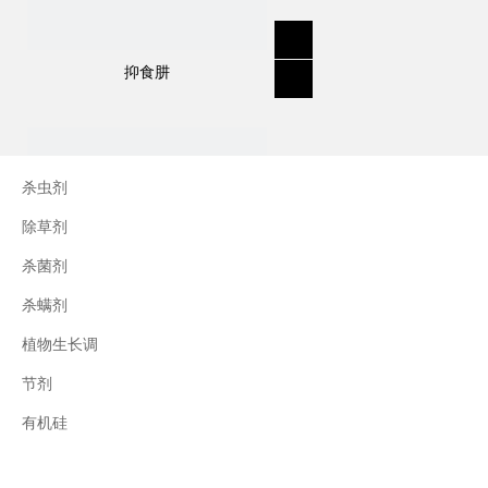
抑食肼
杀虫剂
除草剂
杀菌剂
杀螨剂
植物生长调
节剂
三十烷醇
有机硅