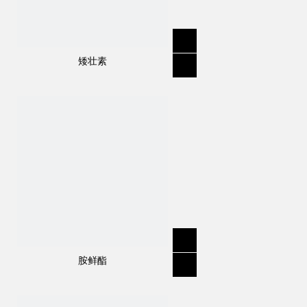
矮壮素
胺鲜酯