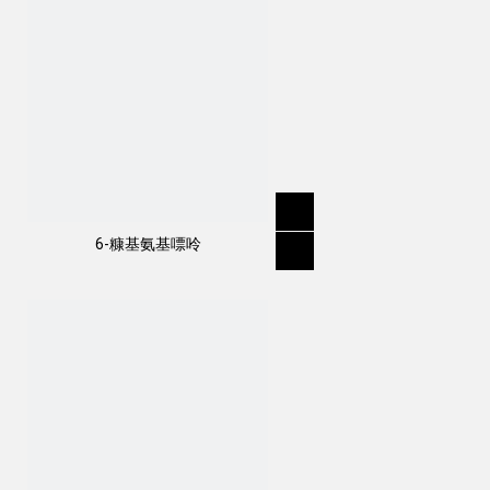
6-糠基氨基嘌呤