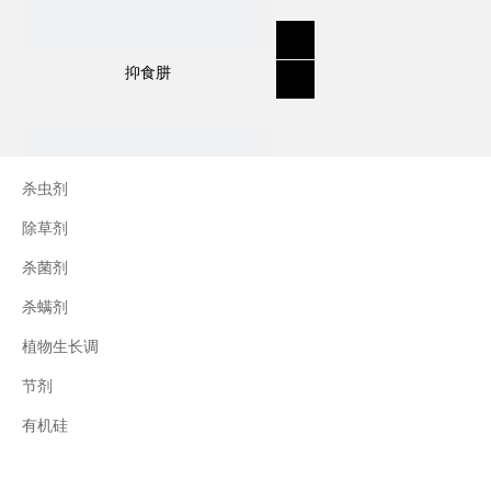
抑食肼
杀虫剂
除草剂
杀菌剂
杀螨剂
植物生长调
节剂
三十烷醇
有机硅