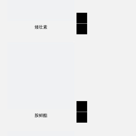
矮壮素
胺鲜酯