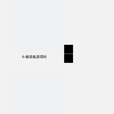
6-糠基氨基嘌呤