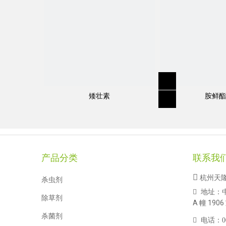
矮壮素
胺鲜酯
规格
:
95％TC，80EC，120EC，240EC
产品分类
联系我

杭州天
分子式
:
C
H
CIFNO
杀虫剂
17
13
4
地址：

除草剂
A 幢 1906
结构式：
杀菌剂

电话：
0