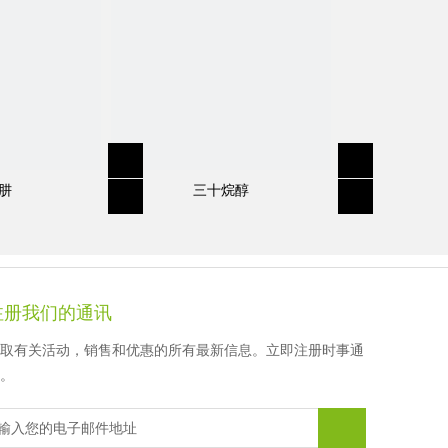
徐先生
顾女士
顾女士
顾女士
肼
三十烷醇
注册我们的通讯
取有关活动，销售和优惠的所有最新信息。立即注册时事通
。