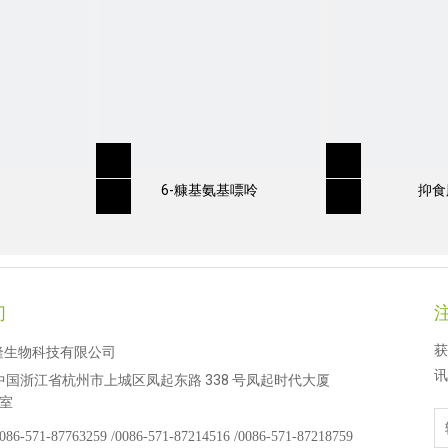
6-糠基氨基嘌呤
抑食
，15％WP
们
获
隆生物科技有限公司
讯
中国浙江省杭州市上城区凤起东路 338 号凤起时代大厦
 室
086-571-87763259 /
0086-571-87214516 /
0086-571-87218759