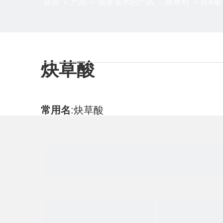
首页
产品
需要展示的产品
除草剂
»
»
»
»
炔草酸
炔草酸
常用名
:
炔草酸
CAS号
:
105512-06-9