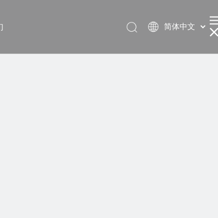
简体中文
们
English
العربية
Français
Pусский
Español