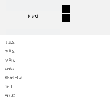
抑食肼
杀虫剂
除草剂
杀菌剂
杀螨剂
植物生长调
节剂
三十烷醇
有机硅