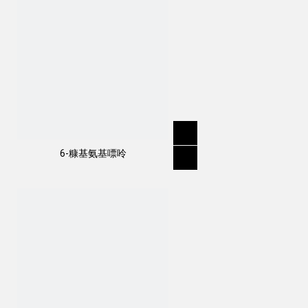
6-糠基氨基嘌呤