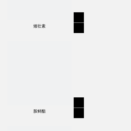
矮壮素
胺鲜酯