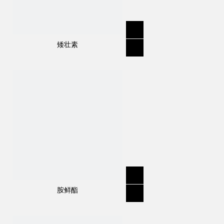
矮壮素
胺鲜酯