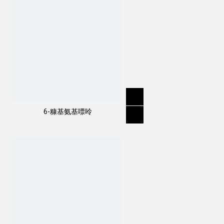
6-糠基氨基嘌呤