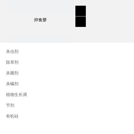
抑食肼
杀虫剂
除草剂
杀菌剂
杀螨剂
植物生长调
节剂
三十烷醇
有机硅