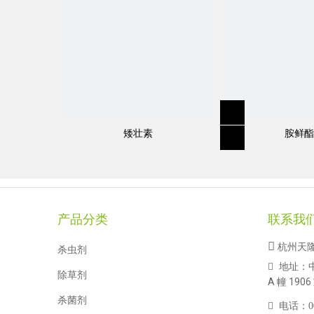
矮壮素
胺鲜酯
产品分类
联系我

杭州天
杀虫剂
地址：

除草剂
A 幢 1906
杀菌剂

电话：
0