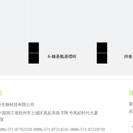
6-糠基氨基嘌呤
抑食
们
获
隆生物科技有限公司
讯
中国浙江省杭州市上城区凤起东路 338 号凤起时代大厦
 室
086-571-87763259 /
0086-571-87214516 /
0086-571-87218759