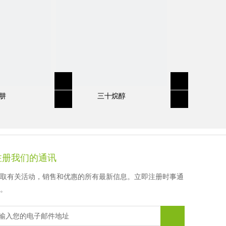
徐先生
顾女士
顾女士
顾女士
肼
三十烷醇
注册我们的通讯
取有关活动，销售和优惠的所有最新信息。立即注册时事通
。