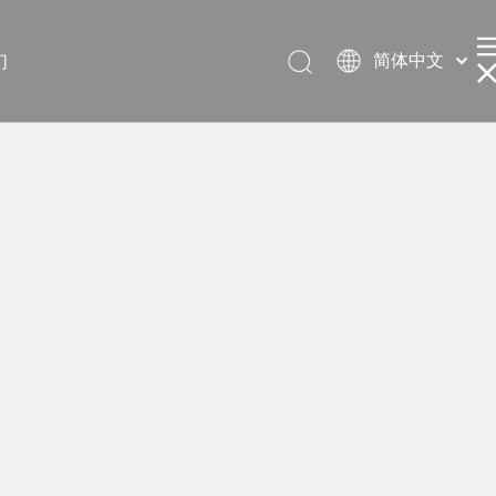
简体中文
们
English
العربية
Français
Pусский
Español