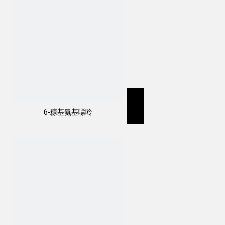
6-糠基氨基嘌呤