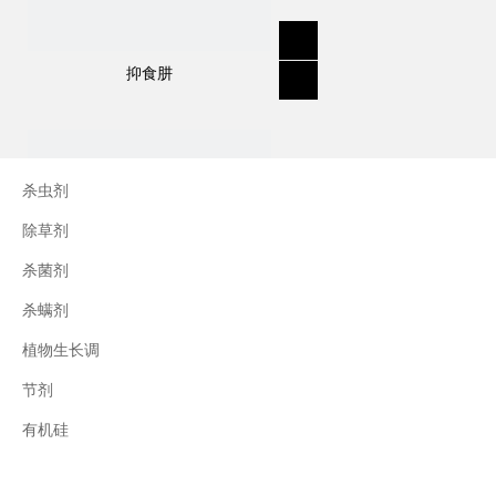
抑食肼
杀虫剂
除草剂
杀菌剂
杀螨剂
植物生长调
节剂
三十烷醇
有机硅