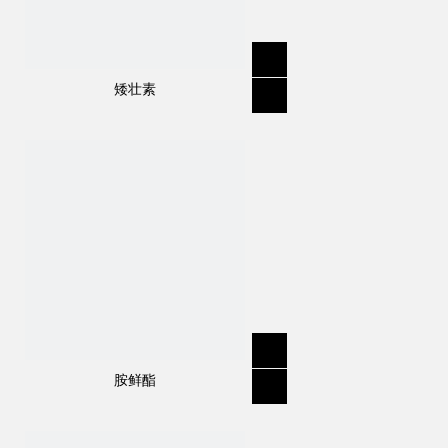
矮壮素
胺鲜酯