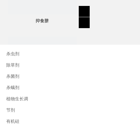
作用方式：
胃用广谱长效杀虫剂，可快速转移，抑制被处
抑食肼
理昆虫的脂肪生成。
用途：
杀虫剂
描述：一种用于控制各种吸吮昆虫的杀虫剂，
除草剂
如水果和土豆。
杀菌剂
害虫控制示例：介壳虫；蚜虫；粉蚧；螨虫；
粉虱；木虱；蓟马；蜘蛛螨；叶蝉。
杀螨剂
应用示例：
水果包括柑橘、芒果、苹果、梨；
植物生长调
生菜；土豆；棉花；蔬菜(果类、叶类、芸苔
节剂
三十烷醇
类、块茎类和球茎类)。
有机硅