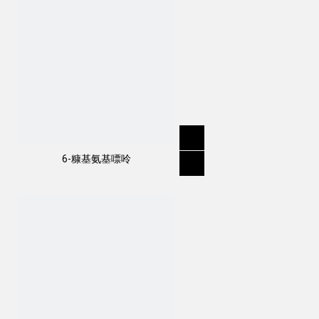
6-糠基氨基嘌呤